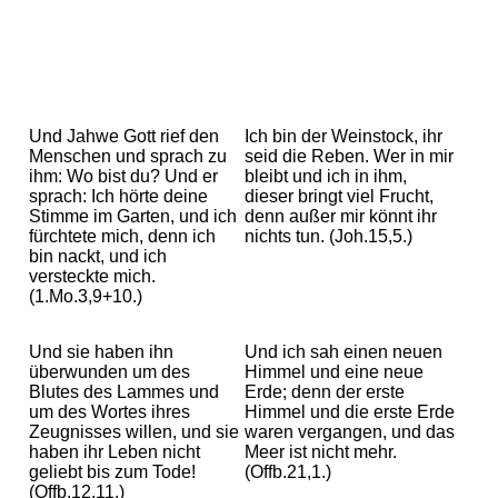
Und Jahwe Gott rief den
Ich bin der Weinstock, ihr
Menschen und sprach zu
seid die Reben. Wer in mir
ihm: Wo bist du? Und er
bleibt und ich in ihm,
sprach: Ich hörte deine
dieser bringt viel Frucht,
Stimme im Garten, und ich
denn außer mir könnt ihr
fürchtete mich, denn ich
nichts tun. (Joh.15,5.)
bin nackt, und ich
versteckte mich.
(1.Mo.3,9+10.)
Und sie haben ihn
Und ich sah einen neuen
überwunden um des
Himmel und eine neue
Blutes des Lammes und
Erde; denn der erste
um des Wortes ihres
Himmel und die erste Erde
Zeugnisses willen, und sie
waren vergangen, und das
haben ihr Leben nicht
Meer ist nicht mehr.
geliebt bis zum Tode!
(Offb.21,1.)
(Offb.12,11.)