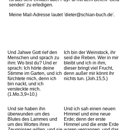
senden' zu erledigen.
Meine Mail-Adresse lautet 'dieter@schian-buch.de'.
Und Jahwe Gott rief den
Ich bin der Weinstock, ihr
Menschen und sprach zu
seid die Reben. Wer in mir
ihm: Wo bist du? Und er
bleibt und ich in ihm,
sprach: Ich hörte deine
dieser bringt viel Frucht,
Stimme im Garten, und ich
denn außer mir könnt ihr
fürchtete mich, denn ich
nichts tun. (Joh.15,5.)
bin nackt, und ich
versteckte mich.
(1.Mo.3,9+10.)
Und sie haben ihn
Und ich sah einen neuen
überwunden um des
Himmel und eine neue
Blutes des Lammes und
Erde; denn der erste
um des Wortes ihres
Himmel und die erste Erde
Zeugnisses willen, und sie
waren vergangen, und das