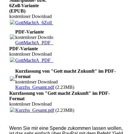
Smartphone- bzw.
6Zoll-Variante
(EPUB)
kostenloser Download
GottMachtA_6Zoll_neu.epub
(3.61MB)
PDF-Variante
kostenloser Download
GottMachtA_PDF_neuA.pdf
(4.32MB)
PDF-Variante
kostenloser Download
GottMachtA_PDF_neuA.pdf
(4.32MB)
Kurzfassung von "Gott macht Zukunft" im PDF-
Format
kostenloser Download
Kurzfss_Gesamt.pdf
(2.23MB)
Kurzfassung von "Gott macht Zukunft" im PDF-
Format
kostenloser Download
Kurzfss_Gesamt.pdf
(2.23MB)
Wenn Sie mir eine Spende zukommen lassen wollen,
ist das sehr einfach über PayPal mit dem Befehl 'Geld